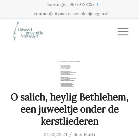
Boekingen: 06-20798257
contact@uitvaartensemblenijmegen.nl
O salich, heylig Bethlehem,
een juweeltje onder de
kerstliederen
/
24/12/2024
door
Matti