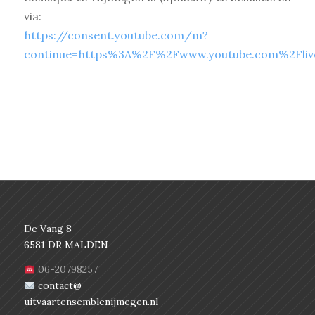
via:
https://consent.youtube.com/m?
continue=https%3A%2F%2Fwww.youtube.com%2Fli
De Vang 8
6581 DR MALDEN
06-20798257
contact@
uitvaartensemblenijmegen.nl