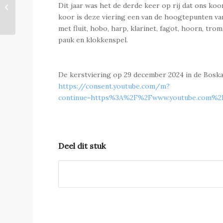
In de schijnwerpers:
Dit jaar was het de derde keer op rij dat ons koo
Jelle Hoksbergen
koor is deze viering een van de hoogtepunten van
met fluit, hobo, harp, klarinet, fagot, hoorn, trom
pauk en klokkenspel.
De kerstviering op 29 december 2024 in de Boskap
https://consent.youtube.com/m?
continue=https%3A%2F%2Fwww.youtube.com%2
Deel dit stuk