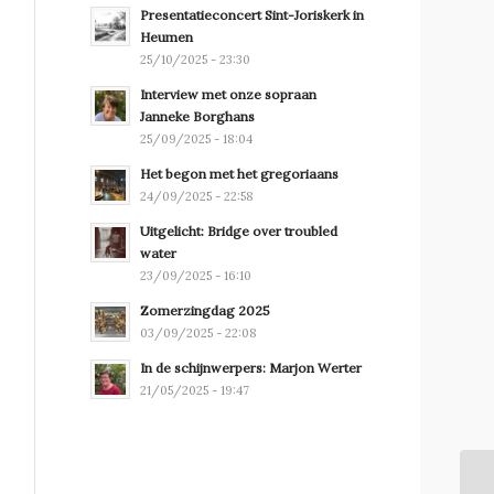
Presentatieconcert Sint-Joriskerk in
Heumen
25/10/2025 - 23:30
Interview met onze sopraan
Janneke Borghans
25/09/2025 - 18:04
Het begon met het gregoriaans
24/09/2025 - 22:58
Uitgelicht: Bridge over troubled
water
23/09/2025 - 16:10
Zomerzingdag 2025
03/09/2025 - 22:08
In de schijnwerpers: Marjon Werter
21/05/2025 - 19:47