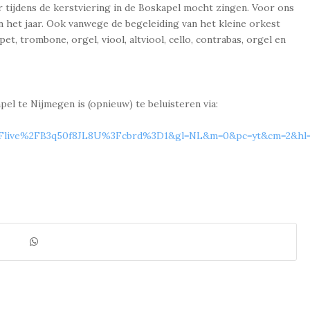
r tijdens de kerstviering in de Boskapel mocht zingen. Voor ons
 het jaar. Ook vanwege de begeleiding van het kleine orkest
pet, trombone, orgel, viool, altviool, cello, contrabas, orgel en
el te Nijmegen is (opnieuw) te beluisteren via:
Flive%2FB3q50f8JL8U%3Fcbrd%3D1&gl=NL&m=0&pc=yt&cm=2&hl=