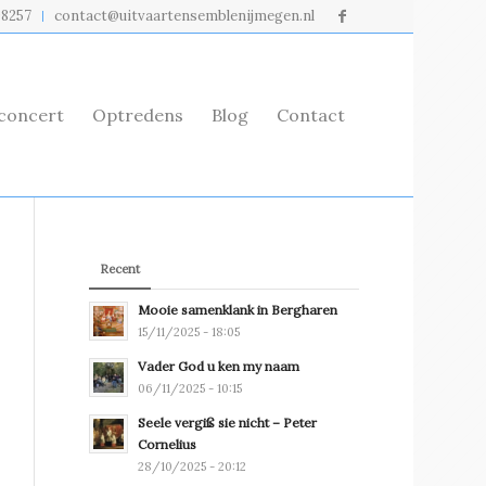
98257
contact@uitvaartensemblenijmegen.nl
rconcert
Optredens
Blog
Contact
Recent
Mooie samenklank in Bergharen
15/11/2025 - 18:05
Vader God u ken my naam
06/11/2025 - 10:15
Seele vergiß sie nicht – Peter
Cornelius
28/10/2025 - 20:12