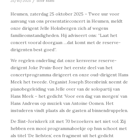
/
25/10/2025
door
Matti
Heumen, zaterdag 25 oktober 2025 – Twee uur voor
aanvang van ons presentatieconcert in Heumen, meldt
onze dirigent Jelle Hoksbergen zich af wegens
familieomstandigheden. Hij adviseert ons: “Laat het
concert vooral doorgaan …dat komt met de reserve-
dirigenten best goed”.
We regelen onderling dat onze kersverse reserve-
dirigent Joke Pruin-Boer het eerste deel van het
concertprogramma dirigeert en onze oud-dirigent Hans
Meek het tweede. Organist Joseph Steenbrink neemt de
pianobegeleiding van Jelle over van de solopartij van
Hans Meek – het gedicht ‘Voor een dag van morgen’ van
Hans Andreus op muziek van Antoine Oomen. Het
instuderen vindt plaats als de gasten al binnendruppelen.
De Sint-Joriskerk zit met 70 bezoekers net niet vol. Zij
hebben een mooi programmaboekje op hun schoot met
als titel ‘De liefsten’, een fragment uit het gedicht