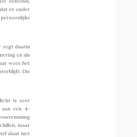
“De eenvoud,
 dat er onder
persoonlijke
r zegt daarin
nnering en als
maar wees het
erblijft. Die
icht is zeer
t aan een 4-
ereenstemming
chillen, maar
ef slaat niet