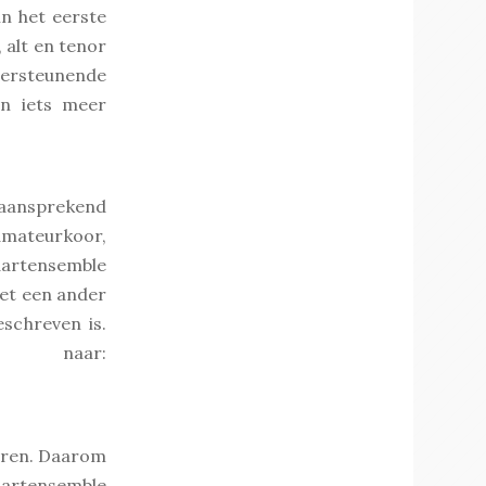
in het eerste
 alt en tenor
ndersteunende
en iets meer
 aansprekend
amateurkoor,
aartensemble
et een ander
schreven is.
naar:
eren. Daarom
vaartensemble