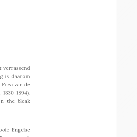
kt verrassend
ng is daarom
 Frea van de
, 1830-1894).
In the bleak
ooie Engelse