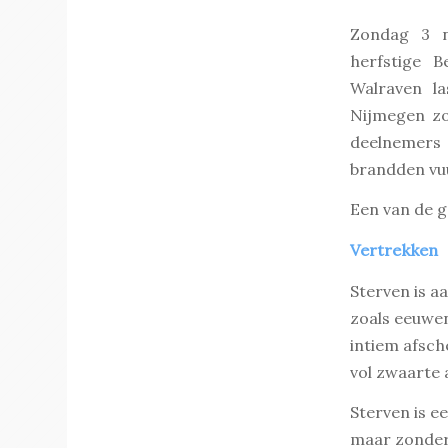
Zondag 3 n
herfstige B
Walraven l
Nijmegen zo
deelnemers 
brandden vu
Een van de g
Vertrekken
Sterven is a
zoals eeuwen
intiem afsc
vol zwaarte 
Sterven is 
maar zonder 