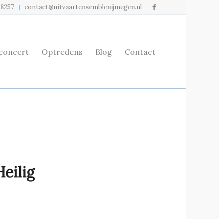
98257
contact@uitvaartensemblenijmegen.nl
rconcert
Optredens
Blog
Contact
eilig