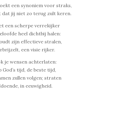
 zoekt een synoniem voor straks,
dat jij niet zo terug zult keren.
et een scherpe verrekijker
eloofde heel dichtbij halen:
oudt zijn effectieve stralen,
brijzelt, een visie rijker.
ok je wensen achterlaten:
God’s tijd, de beste tijd,
men zullen volgen; straten
ldoende, in eeuwigheid.