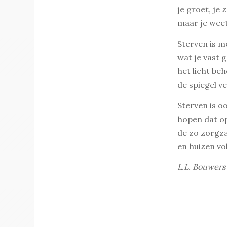
je groet, je
maar je weet 
Sterven is m
wat je vast g
het licht beh
de spiegel ver
Sterven is o
hopen dat op 
de zo zorgza
en huizen vo
L.L. Bouwers