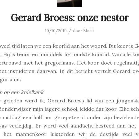
Gerard Broess: onze nestor
/
10/10/2019
door
Matti
oveel tijd laten we een koorlid aan het woord. Dit keer is 
. Hij is tenor en inmiddels het oudste koorlid. Van alle koo
ertrouwd met het gregoriaans. Het koor doet regelmati
et instuderen daarvan. In dit bericht vertelt Gerard ove
goriaans.
n op een knielbank
r geleden werd ik, Gerard Broess lid van een jongensk
donderwijzer mijn lagere school, leidde dat koor. Elke s
 middag een half uur gerepeteerd onder zijn bezielende
was veelzijdig. Er werd veel aandacht besteed aan het 
het mannenkoor luisterden wij de destijds veel 