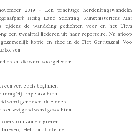
ovember 2019 – Een prachtige herdenkingswandeli
egraafpark Heilig Land Stichting. Kunsthistoricus Mar
as tijdens de wandeling gedichten voor en het Uitva
ng een twaalftal liederen uit haar repertoire. Na afloo
gezamenlijk koffie en thee in de Piet Gerritszaal. Vo
urkorven.
edichten die werd voorgelezen:
an een verre reis beginnen
 terug bij tropentochten
heid werd genomen: de zinnen
als er zwijgend werd gevochten.
een oervorm van emigreren
brieven, telefoon of internet;