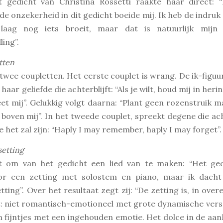
t gedicht van Christina Rossetti raakte haar direct: 
 de onzekerheid in dit gedicht boeide mij. Ik heb de indruk
laag nog iets broeit, maar dat is natuurlijk mijn 
ling”.
tten
wee coupletten. Het eerste couplet is wrang. De ik-figuu
 haar geliefde die achterblijft: “Als je wilt, houd mij in heri
geet mij”. Gelukkig volgt daarna: “Plant geen rozenstruik 
boven mij”. In het tweede couplet, spreekt degene die acht
e het zal zijn: “Haply I may remember, haply I may forget”.
etting
t om van het gedicht een lied van te maken: “Het ged
or een zetting met solostem en piano, maar ik dach
ting”. Over het resultaat zegt zij: “De zetting is, in ov
: niet romantisch-emotioneel met grote dynamische vers
 fijntjes met een ingehouden emotie. Het dolce in de aanh