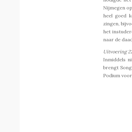
Nijmegen op 
heel goed k
zingen, bijv
het instuder
naar de daad
Uitvoering 2
Inmiddels n
brengt Song
Podium voor