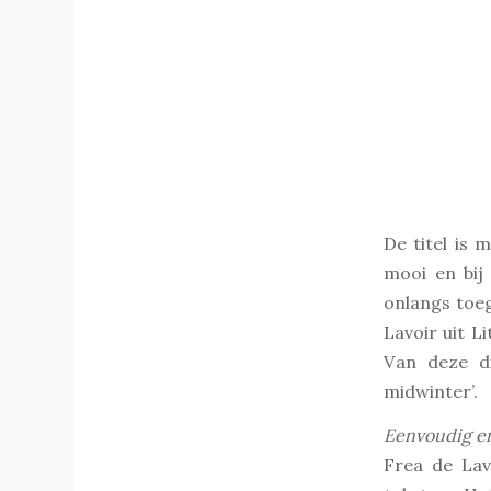
De titel is 
mooi en bij
onlangs toe
Lavoir uit L
Van deze di
midwinter’.
Eenvoudig en
Frea de Lav