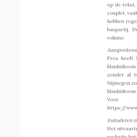
op de tekst,
couplet, vaa
hebben regel
baspartij. 
volume.
Aansprekend
Frea heeft 
klankidioom
zonder al t
Nijmegen zo
klankidioom
Voor
https://www
Instuderen m
Het uitvaar
nodigde het 