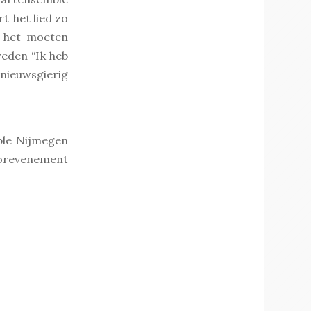
t het lied zo
j het moeten
reden “Ik heb
 nieuwsgierig
ble Nijmegen
oorevenement