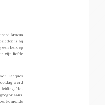
Gerard Broess
rleden is hij
g een beroep
r zijn liefde
oor. Jacques
chooldag werd
 leiding. Het
gregoriaans.
voorkomende