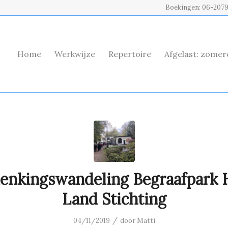
Boekingen: 06-207
Home
Werkwijze
Repertoire
Afgelast: zome
enkingswandeling Begraafpark H
Land Stichting
/
04/11/2019
door
Matti