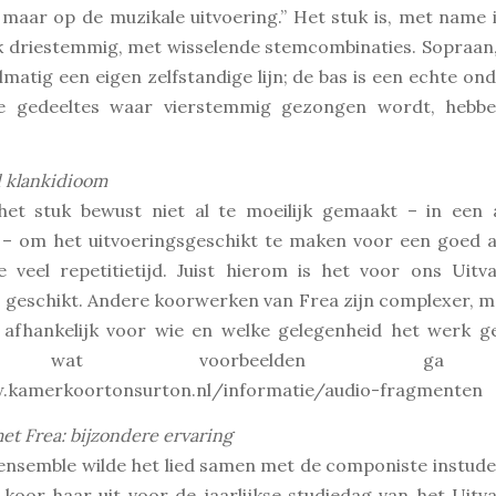
 maar op de muzikale uitvoering.” Het stuk is, met name 
k driestemmig, met wisselende stemcombinaties. Sopraan,
matig een eigen zelfstandige lijn; de bas is een echte o
De gedeeltes waar vierstemmig gezongen wordt, hebb
 klankidioom
het stuk bewust niet al te moeilijk gemaakt – in een
 – om het uitvoeringsgeschikt te maken voor een goed 
e veel repetitietijd. Juist hierom is het voor ons Uitv
 geschikt. Andere koorwerken van Frea zijn complexer, m
 afhankelijk voor wie en welke gelegenheid het werk ge
 wat voorbeelden ga 
.kamerkoortonsurton.nl/informatie/audio-fragmenten
et Frea: bijzondere ervaring
tensemble wilde het lied samen met de componiste instud
koor haar uit voor de jaarlijkse studiedag van het Uit