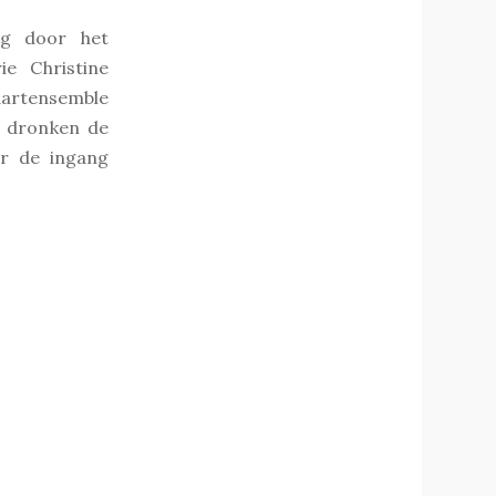
ng door het
ie Christine
artensemble
p dronken de
or de ingang