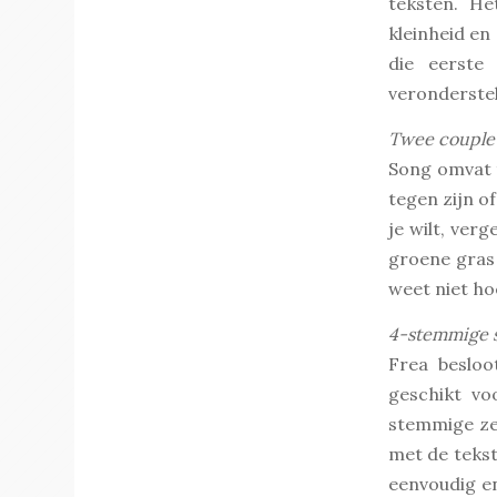
teksten. He
kleinheid en
die eerste 
veronderstel
Twee couple
Song omvat t
tegen zijn of
je wilt, ver
groene gras 
weet niet ho
4-stemmige s
Frea besloo
geschikt vo
stemmige zet
met de tekst
eenvoudig en