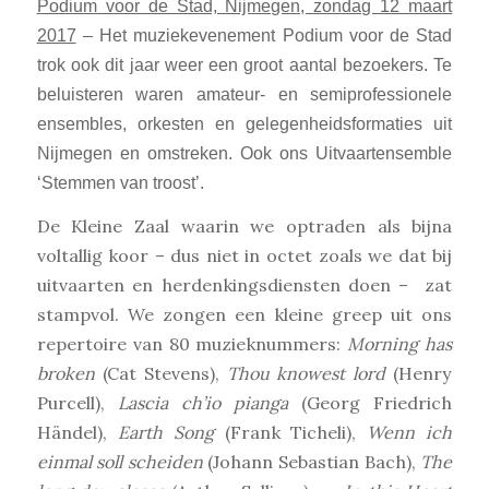
Podium voor de Stad, Nijmegen, zondag 12 maart
2017
– Het muziekevenement Podium voor de Stad
trok ook dit jaar weer een groot aantal bezoekers. Te
beluisteren waren amateur- en semiprofessionele
ensembles, orkesten en gelegenheidsformaties uit
Nijmegen en omstreken. Ook ons Uitvaartensemble
‘Stemmen van troost’.
De Kleine Zaal waarin we optraden als bijna
voltallig koor – dus niet in octet zoals we dat bij
uitvaarten en herdenkingsdiensten doen – zat
stampvol. We zongen een kleine greep uit ons
repertoire van 80 muzieknummers:
Morning has
broken
(Cat Stevens),
Thou knowest lord
(Henry
Purcell),
Lascia ch’io pianga
(Georg Friedrich
Händel),
Earth Song
(Frank Ticheli),
Wenn ich
einmal soll scheiden
(Johann Sebastian Bach),
The