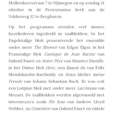
Molkenboerstraat 7 te Nijmegen en op zondag 11
oktober in de Protestantse kerk aan de
Veldseweg 12 te Bergharen.
Op het programma stonden veel nieuwe
koorliederen ingedeeld in taalblokken. In het
Engelstalige blok presenteerde het ensemble
onder meer
The Shower
van Edgar Elgar, in het
Franstalige blok
Cantique de Jean Racine
van
Gabriel Fauré en
Notre Père
van Maurice Duruflé,
in het Duitse blok
Herr, nun lässest du
van Felix
Mendelssohn-Bartholdy en
Jesus bleibet meine
Freude
van Johann Sebastian Bach. Er was ook
een Latijnse blok met onder meer
Lacrimosa
van
Mozart. De taalblokken werden afgewisseld met
intermezzo’s zoals
Pie Jesu
van Andrew Lloyd
Webber,
Au Cimetière
van Gabriel Fauré en enkele