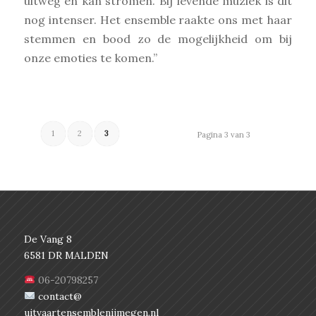
uitweg en kan stromen. Bij levende muziek is dit
nog intenser. Het ensemble raakte ons met haar
stemmen en bood zo de mogelijkheid om bij
onze emoties te komen.”
1
2
3
Pagina 3 van 3
De Vang 8
6581 DR MALDEN
06-20798257
contact@
uitvaartensemblenijmegen.nl