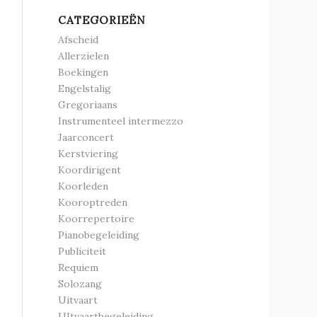
CATEGORIEËN
Afscheid
Allerzielen
Boekingen
Engelstalig
Gregoriaans
Instrumenteel intermezzo
Jaarconcert
Kerstviering
Koordirigent
Koorleden
Kooroptreden
Koorrepertoire
Pianobegeleiding
Publiciteit
Requiem
Solozang
Uitvaart
UItvaartbegeleiding